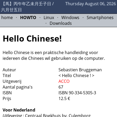
【馬】丙午年乙未月壬子日 /
Thursday August 06, 2026
六月廿五日
home
·
HOWTO
·
Linux
·
Windows
·
Smartphones
·
Downloads
Hello Chinese!
Hello Chinese is een praktische handleiding voor
iedereen die Chinees wil gebruiken op de computer.
Auteur
Sebastien Bruggeman
Titel
< Hello Chinese ! >
Uitgeverij
ACCO
Aantal pagina's
67
ISBN
ISBN 90-334-5305-3
Prijs
12.5 €
Voor Nederland
Uitlevering
: Centraal Boekhuis bv, Culemborg