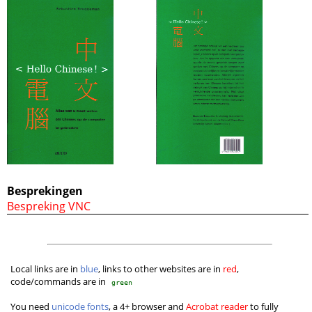
Besprekingen
Bespreking VNC
Local links are in
blue
, links to other websites are in
red
,
code/commands are in
green
You need
unicode fonts
, a 4+ browser and
Acrobat reader
to fully